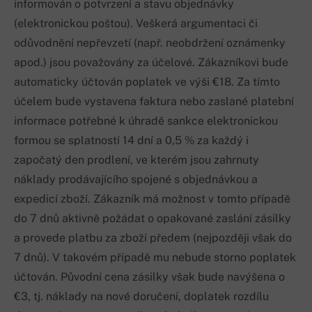
informován o potvrzení a stavu objednávky
(elektronickou poštou). Veškerá argumentaci či
odůvodnění nepřevzetí (např. neobdržení oznámenky
apod.) jsou považovány za účelové. Zákazníkovi bude
automaticky účtován poplatek ve výši €18. Za tímto
účelem bude vystavena faktura nebo zaslané platební
informace potřebné k úhradě sankce elektronickou
formou se splatností 14 dní a 0,5 % za každý i
započatý den prodlení, ve kterém jsou zahrnuty
náklady prodávajícího spojené s objednávkou a
expedicí zboží. Zákazník má možnost v tomto případě
do 7 dnů aktivně požádat o opakované zaslání zásilky
a provede platbu za zboží předem (nejpozději však do
7 dnů). V takovém případě mu nebude storno poplatek
účtován. Původní cena zásilky však bude navýšena o
€3, tj. náklady na nové doručení, doplatek rozdílu