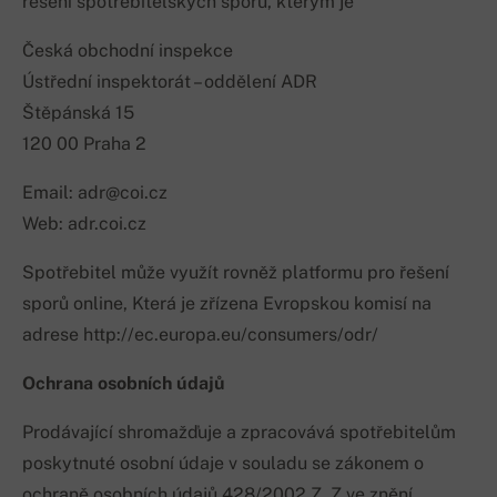
řešení spotřebitelských sporů, kterým je
Česká obchodní inspekce
Ústřední inspektorát – oddělení ADR
Štěpánská 15
120 00 Praha 2
Email: adr@coi.cz
Web: adr.coi.cz
Spotřebitel může využít rovněž platformu pro řešení
sporů online, Která je zřízena Evropskou komisí na
adrese http://ec.europa.eu/consumers/odr/
Ochrana osobních údajů
Prodávající shromažďuje a zpracovává spotřebitelům
poskytnuté osobní údaje v souladu se zákonem o
ochraně osobních údajů 428/2002 Z. Z ve znění