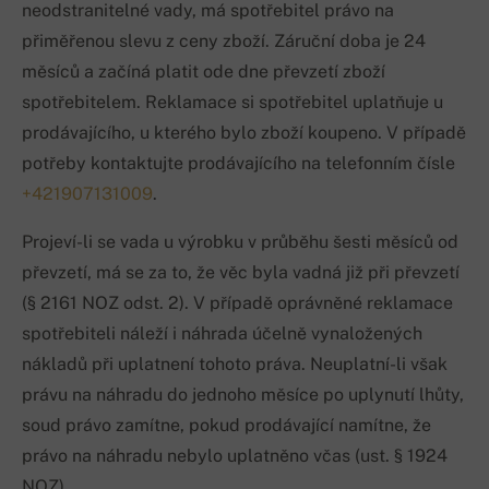
neodstranitelné vady, má spotřebitel právo na
přiměřenou slevu z ceny zboží. Záruční doba je 24
měsíců a začíná platit ode dne převzetí zboží
spotřebitelem. Reklamace si spotřebitel uplatňuje u
prodávajícího, u kterého bylo zboží koupeno. V případě
potřeby kontaktujte prodávajícího na telefonním čísle
+421907131009
.
Projeví-li se vada u výrobku v průběhu šesti měsíců od
převzetí, má se za to, že věc byla vadná již při převzetí
(§ 2161 NOZ odst. 2). V případě oprávněné reklamace
spotřebiteli náleží i náhrada účelně vynaložených
nákladů při uplatnení tohoto práva. Neuplatní-li však
právu na náhradu do jednoho měsíce po uplynutí lhůty,
soud právo zamítne, pokud prodávající namítne, že
právo na náhradu nebylo uplatněno včas (ust. § 1924
NOZ).