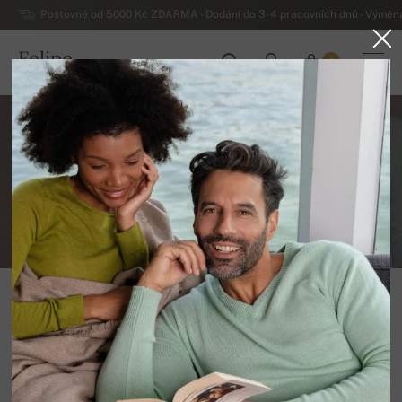
Poštovné od 5000 Kč ZDARMA - Dodání do 3-4 pracovních dnů - Výměna
Felipe
0
ČESKO
Obchodní podmínky
Vymezení pojmů
"Zboží" je jakékoliv zboží prodávané prostřednictvím
internetové stránky
www.felipe.cz
. "Prodávající" firma
Ing. Peter Greša, L. Podjavorinskej 34, 94901 Nitra,