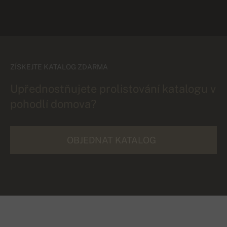
ZÍSKEJTE KATALOG ZDARMA
Upřednostňujete prolistování katalogu v
pohodlí domova?
OBJEDNAT KATALOG