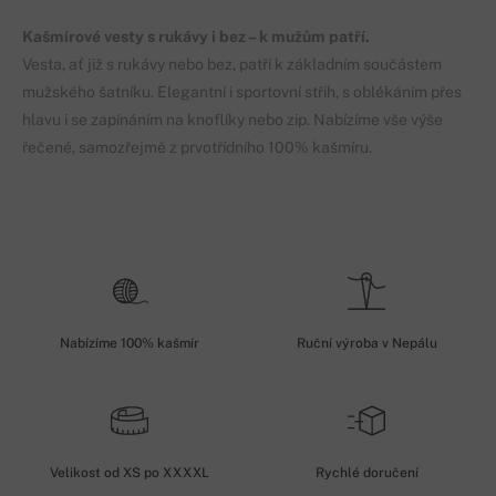
Kašmírové vesty s rukávy i bez – k mužům patří.
Vesta, ať již s rukávy nebo bez, patří k základním součástem
mužského šatníku. Elegantní i sportovní střih, s oblékáním přes
hlavu i se zapínáním na knoflíky nebo zip. Nabízíme vše výše
řečené, samozřejmě z prvotřídního 100% kašmíru.
Nabízíme 100% kašmír
Ruční výroba v Nepálu
Velikost od XS po XXXXL
Rychlé doručení