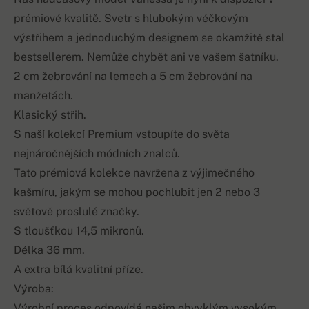
prémiové kvalitě. Svetr s hlubokým véčkovým
výstřihem a jednoduchým designem se okamžitě stal
bestsellerem. Nemůže chybět ani ve vašem šatníku.
2 cm žebrování na lemech a 5 cm žebrování na
manžetách.
Klasický střih.
S naší kolekcí Premium vstoupíte do světa
nejnáročnějších módních znalců.
Tato prémiová kolekce navržena z výjimečného
kašmíru, jakým se mohou pochlubit jen 2 nebo 3
světově proslulé značky.
S tloušťkou 14,5 mikronů.
Délka 36 mm.
A extra bílá kvalitní příze.
Výroba:
Výrobní proces odpovídá našim obvyklým vysokým