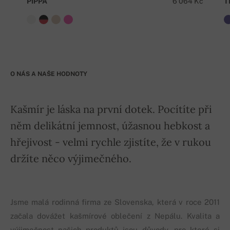
PIPPA
6 064 Kč
T
O NÁS A NAŠE HODNOTY
Kašmír je láska na první dotek. Pocítíte při
něm delikátní jemnost, úžasnou hebkost a
hřejivost - velmi rychle zjistíte, že v rukou
držíte něco výjimečného.
Jsme malá rodinná firma ze Slovenska, která v roce 2011
začala dovážet kašmírové oblečení z Nepálu. Kvalita a
výjimečnost našich produktů jsou důvody, pro které si