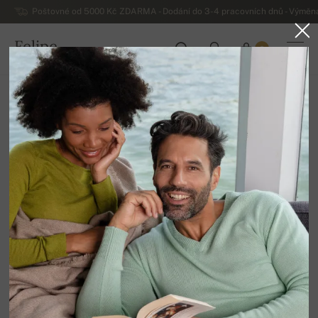
Poštovné od 5000 Kč ZDARMA - Dodání do 3-4 pracovních dnů - Výměna
Felipe
0
ČESKO
Domů
Luxusní dámské kašmírové svetry
Dámské kašmírové svetry do V