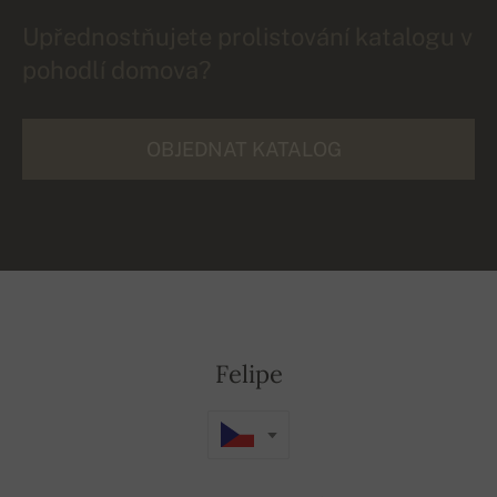
Upřednostňujete prolistování katalogu v
pohodlí domova?
OBJEDNAT KATALOG
Felipe