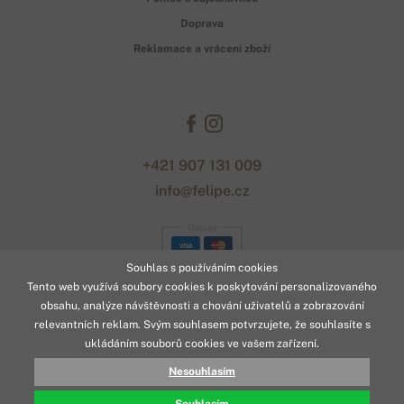
Doprava
Reklamace a vrácení zboží
+421 907 131 009
info@felipe.cz
Gopay
Souhlas s používáním cookies
Tento web využívá soubory cookies k poskytování personalizovaného
obsahu, analýze návštěvnosti a chování uživatelů a zobrazování
relevantních reklam. Svým souhlasem potvrzujete, že souhlasíte s
ukládáním souborů cookies ve vašem zařízení.
© 2026 www.felipe.cz
Nesouhlasím
14 292 Kč
KOUPIT
Designed with
by
naum
. | Powered by
Simplia.cz
.