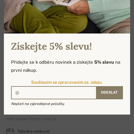
Získejte 5% slevu!
Přidejte se k odběru novinek a získejte
5% slevu
na
první nákup.
Souhlasím se zpracovaním os. údaju.
ODESLAT
Vanessa Premium
Neplatí na výprodejové položky.
100% Kašmír | Počet vrstev: 6
Tabulka velikostí