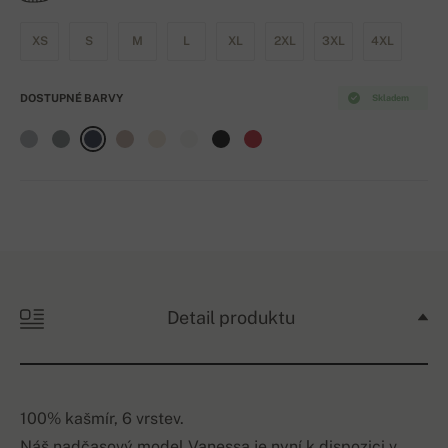
XS
S
M
L
XL
2XL
3XL
4XL
DOSTUPNÉ BARVY
Skladem
Detail produktu
100% kašmír, 6 vrstev.
Náš nadčasový model Vanessa je nyní k dispozici v