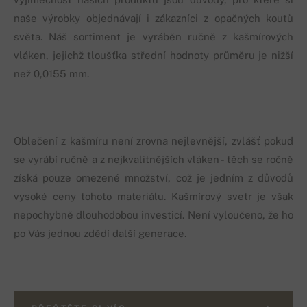
naše výrobky objednávají i zákazníci z opačných koutů
světa. Náš sortiment je vyráběn ručně z kašmírových
vláken, jejichž tloušťka střední hodnoty průměru je nižší
než 0,0155 mm.
Oblečení z kašmíru není zrovna nejlevnější, zvlášť pokud
se vyrábí ručně a z nejkvalitnějších vláken - těch se ročně
získá pouze omezené množství, což je jedním z důvodů
vysoké ceny tohoto materiálu. Kašmírový svetr je však
nepochybně dlouhodobou investicí. Není vyloučeno, že ho
po Vás jednou zdědí další generace.