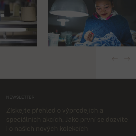
NEWSLETTER
Získejte přehled o výprodejích a
speciálních akcích. Jako první se dozvíte
i o našich nových kolekcích