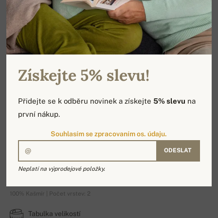
Získejte 5% slevu!
Přidejte se k odběru novinek a získejte
5% slevu
na
první nákup.
Souhlasím se zpracovaním os. údaju.
ODESLAT
Tyra
Neplatí na výprodejové položky.
100% Kašmír | Počet vrstev: 2
Tabulka velikostí