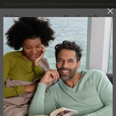
Poštovné od 5000 Kč ZDARMA - Dodání do 3-4 pracovních dnů - Výměna
Felipe
0
ČESKO
Domů
Luxusní dámské kašmírové svetry
Dámská základní kašmírová kolekce