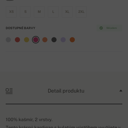
XS
S
M
L
XL
2XL
DOSTUPNÉ BARVY
Skladem
Detail produktu
100% kašmír, 2 vrstvy.
Tento krásný kardigan s kulatým výstřihem využijete v