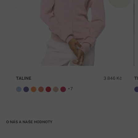
TALINE
3 846 Kč
T
+7
O NÁS A NAŠE HODNOTY