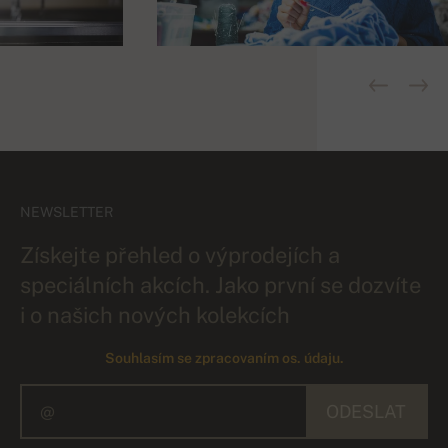
NEWSLETTER
Získejte přehled o výprodejích a
speciálních akcích. Jako první se dozvíte
i o našich nových kolekcích
Souhlasím se zpracovaním os. údaju.
ODESLAT