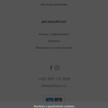
Obchodní podmínky
JAK NAKUPOVAT
Pomoc s objednávkou
Doprava
Reklamace a vrácení zboží
+421 907 131 009
info@felipe.cz
Gopay
Souhlas s používáním cookies