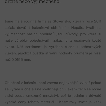
držíte něco výjimečného.
Jsme malá rodinná firma ze Slovenska, která v roce 2011
začala dovážet kašmírové oblečení z Nepálu. Kvalita a
výjimečnost našich produktů jsou důvody, pro které si
naše výrobky objednávají i zákazníci z opačných koutů
světa. Náš sortiment je vyráběn ručně z kašmírových
vláken, jejichž tloušťka střední hodnoty průměru je nižší
než 0,0155 mm.
Oblečení z kašmíru není zrovna nejlevnější, zvlášť pokud
se vyrábí ručně a z nejkvalitnějších vláken - těch se ročně
získá pouze omezené množství, což je jedním z důvodů
vysoké ceny tohoto materiálu. Kašmírový svetr je však