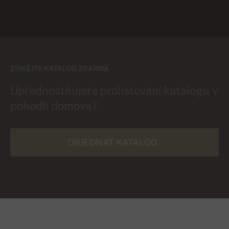
ZÍSKEJTE KATALOG ZDARMA
Upřednostňujete prolistování katalogu v
pohodlí domova?
OBJEDNAT KATALOG