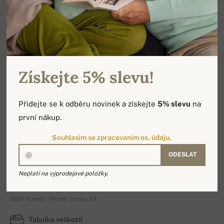
Získejte 5% slevu!
Přidejte se k odběru novinek a získejte
5% slevu
na
první nákup.
Souhlasím se zpracovaním os. údaju.
ODESLAT
Deutz
Neplatí na výprodejové položky.
100% Kašmír | Počet vrstev: 24
Tabulka velikostí