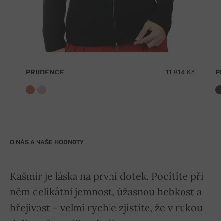
PRUDENCE
11 814 Kč
P
O NÁS A NAŠE HODNOTY
Kašmír je láska na první dotek. Pocítíte při
něm delikátní jemnost, úžasnou hebkost a
hřejivost - velmi rychle zjistíte, že v rukou