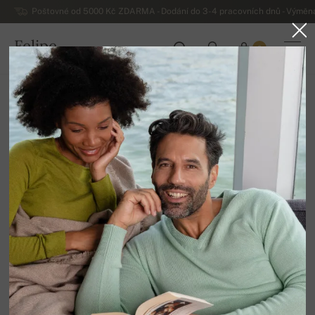
Poštovné od 5000 Kč ZDARMA - Dodání do 3-4 pracovních dnů - Výměna
Felipe
0
ČESKO
Domů
Luxusní dámské kašmírové svetry
Dámské hrubé zimní kašmírové svetry