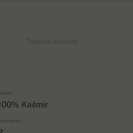
Tabulka velikostí
ATERIÁL
100% Kašmír
OČET VRSTEV
2