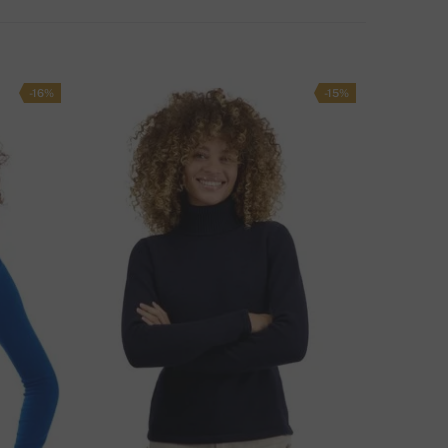
59 Kč
PŮSOB DOPRAVY
-16%
-15%
ÁTE OTÁZKU K PRODUKTU?
NAPIŠTE NÁM