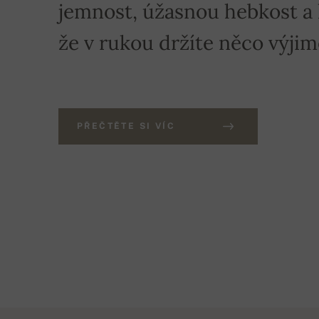
jemnost, úžasnou hebkost a hř
že v rukou držíte něco výji
PŘEČTĚTE SI VÍC