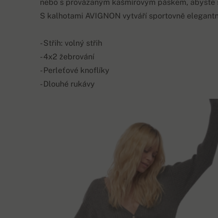
nebo s provázaným kašmírovým páskem, abyste si
S kalhotami AVIGNON vytváří sportovně elegantní
- Střih: volný střih
- 4x2 žebrování
- Perleťové knoflíky
- Dlouhé rukávy