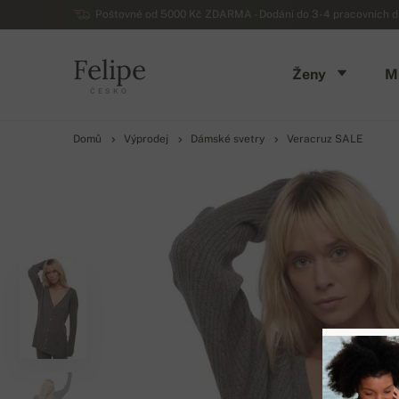
Poštovné od 5000 Kč ZDARMA - Dodání do 3-4 pracovních dn
Felipe
Ženy
M
ČESKO
Domů
Výprodej
Dámské svetry
Veracruz SALE