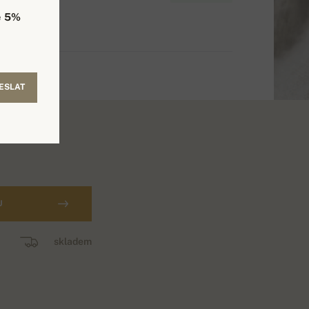
e
5%
ESLAT
U
skladem