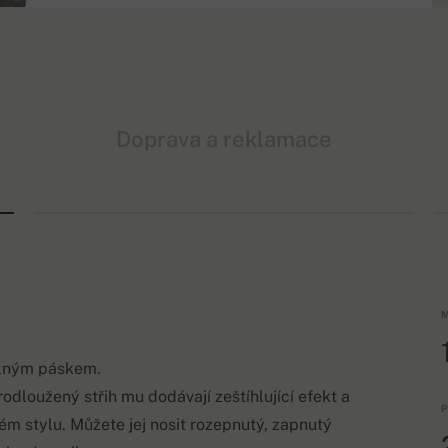
Doprava a reklamace
M
elným páskem.
rodloužený střih mu dodávají zeštíhlující efekt a
P
ém stylu. Můžete jej nosit rozepnutý, zapnutý