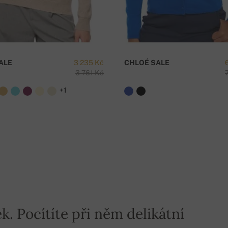
ALE
3 235 Kč
CHLOÉ SALE
3 761 Kč
e nad 5000 Kč je doprava zdarma!
+1
k. Pocítíte při něm delikátní