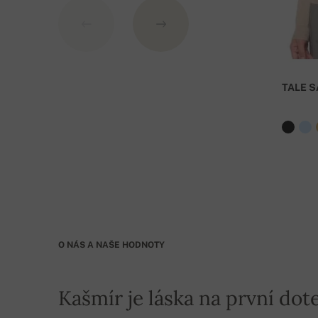
Číslo účtu:
IBAN: SK7109000000000233073526
BIC: GIBASKBX
TALE S
Banka: Slovenská sporiteľňa a.s., Nitra
Jako VS uveďte číslo objednávky
. Při objednávc
O NÁS A NAŠE HODNOTY
Kašmír je láska na první dote