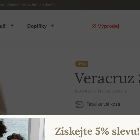
ů - Výměna do 14 dnů od dodání
uži
Doplňky
Výprodej
-16%
Veracruz
100% Kašmír | Počet vrstev: 2
Tabulka velikostí
XL
Získejte 5% slevu!
DOSTUPNÉ BARVY