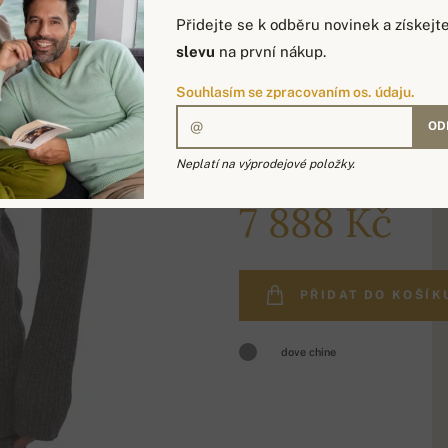
Přidejte se k odběru novinek a získejt
slevu
na první nákup.
Souhlasím se zpracovaním os. údaju.
OD
Neplatí na výprodejové položky.
9 415 Kč
7 888 Kč
PŘIDAT DO KOŠÍK
dove chine