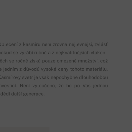
Oblečení z kašmíru není zrovna nejlevnější, zvlášť
okud se vyrábí ručně a z nejkvalitnějších vláken -
těch se ročně získá pouze omezené množství, což
je jedním z důvodů vysoké ceny tohoto materiálu.
Kašmírový svetr je však nepochybně dlouhodobou
investicí. Není vyloučeno, že ho po Vás jednou
zdědí další generace.