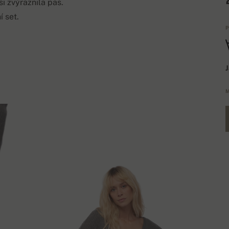
 zvýraznila pas.
 set.
P
J
M