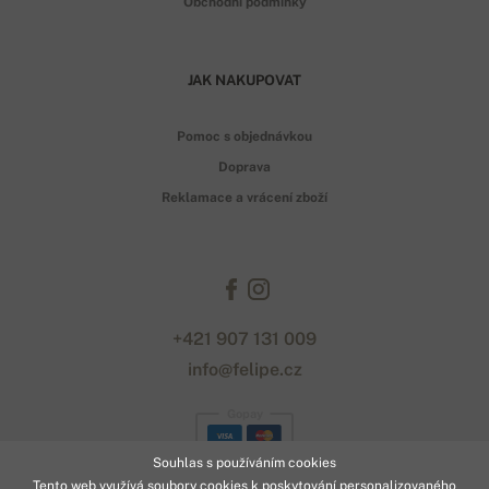
Obchodní podmínky
JAK NAKUPOVAT
Pomoc s objednávkou
Doprava
Reklamace a vrácení zboží
+421 907 131 009
info@felipe.cz
Gopay
Souhlas s používáním cookies
Tento web využívá soubory cookies k poskytování personalizovaného