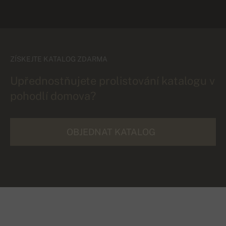
ZÍSKEJTE KATALOG ZDARMA
Upřednostňujete prolistování katalogu v
pohodlí domova?
OBJEDNAT KATALOG