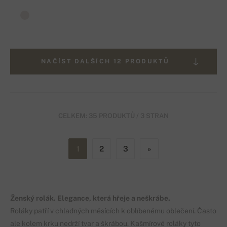
NAČÍST DALŠÍCH 12 PRODUKTŮ
CELKEM: 35 PRODUKTŮ / 3 STRAN
1
2
3
»
Ženský rolák. Elegance, která hřeje a neškrábe.
Roláky patří v chladných měsících k oblíbenému oblečení. Často
ale kolem krku nedrží tvar a škrábou. Kašmírové roláky tyto