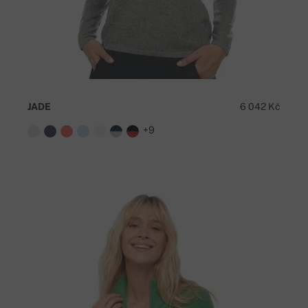
JADE
6 042 Kč
+9