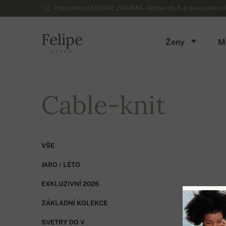
Poštovné od 5000 Kč ZDARMA - Dodání do 3-4 pracovních dn
Felipe
Ženy
M
ČESKO
Cable-knit
VŠE
JARO / LÉTO
EXKLUZIVNÍ 2026
ZÁKLADNÍ KOLEKCE
SVETRY DO V