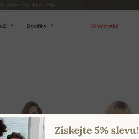
ů - Výměna do 14 dnů od dodání
uži
Doplňky
Výprodej
Získejte 5% slevu!