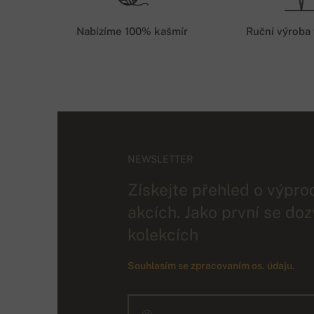
Nabízíme 100% kašmír
Ruční výroba
NEWSLETTER
Získejte přehled o výpro
akcích. Jako první se doz
kolekcích
Souhlasím se zpracovaním os. údaju.