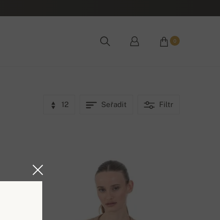
0
12
Seřadit
Filtr