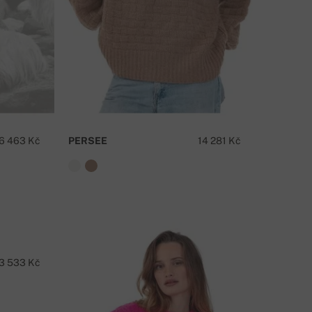
6 463 Kč
PERSEE
14 281 Kč
3 533 Kč