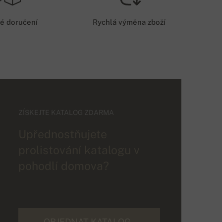
é doručení
Rychlá výměna zboží
ZÍSKEJTE KATALOG ZDARMA
Upřednostňujete
prolistování katalogu v
pohodlí domova?
OBJEDNAT KATALOG