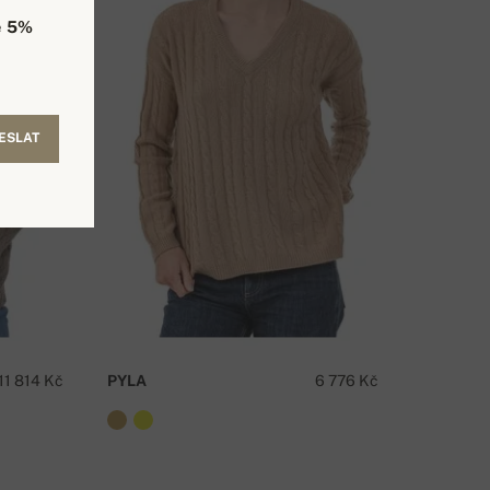
e
5%
ESLAT
11 814 Kč
PYLA
6 776 Kč