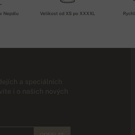
 v Nepálu
Velikost od XS po XXXXL
Rychl
dejích a speciálních
víte i o našich nových
ODESLAT