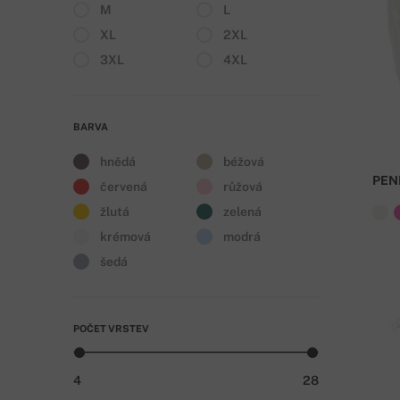
M
L
XL
2XL
3XL
4XL
BARVA
hnědá
béžová
PEN
červená
růžová
žlutá
zelená
krémová
modrá
šedá
POČET VRSTEV
4
28