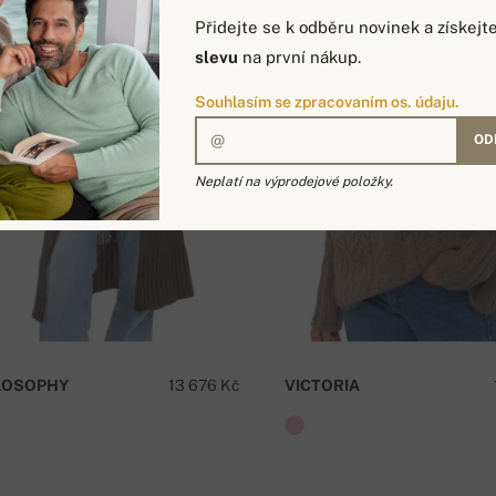
Přidejte se k odběru novinek a získejt
slevu
na první nákup.
Souhlasím se zpracovaním os. údaju.
OD
Neplatí na výprodejové položky.
LOSOPHY
13 676 Kč
VICTORIA