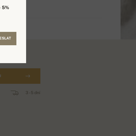
e
5%
ESLAT
U
3 - 5 dní