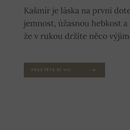
Kašmír je láska na první dote
jemnost, úžasnou hebkost a hř
že v rukou držíte něco výji
PŘEČTĚTE SI VÍC