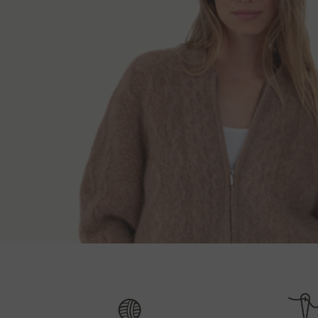
Způsoby doruč
Délka zad
Délk
XS
57 cm
5
Po přijetí objednávky Vás kontaktujeme a sdělím