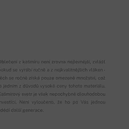
Oblečení z kašmíru není zrovna nejlevnější, zvlášť
okud se vyrábí ručně a z nejkvalitnějších vláken -
těch se ročně získá pouze omezené množství, což
je jedním z důvodů vysoké ceny tohoto materiálu.
Kašmírový svetr je však nepochybně dlouhodobou
investicí. Není vyloučeno, že ho po Vás jednou
zdědí další generace.