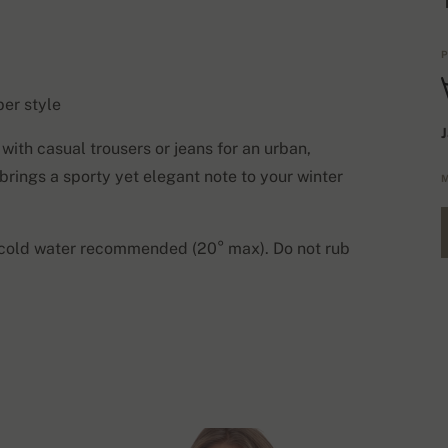
P
ber style
J
with casual trousers or jeans for an urban,
t brings a sporty yet elegant note to your winter
M
 cold water recommended (20° max). Do not rub