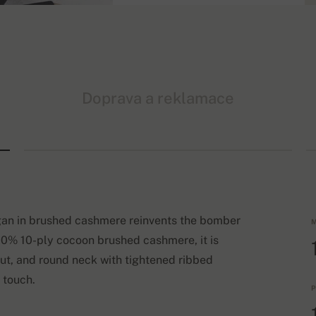
Doprava a reklamace
gan in brushed cashmere reinvents the bomber
M
 100% 10-ply cocoon brushed cashmere, it is
 cut, and round neck with tightened ribbed
 touch.
P