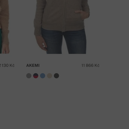
ÁTE OTÁZKU K PRODUKTU?
NAPIŠTE NÁM
2 130 Kč
AKEMI
11 866 Kč
ZAZA