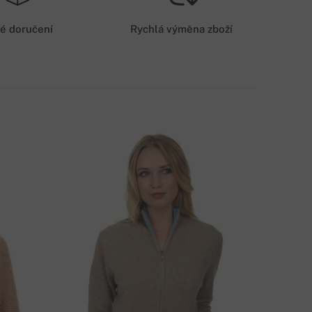
79 Kč
é doručení
Rychlá výměna zboží
OŠTOVNÉ - PLATBA KARTOU/NA ÚČET
59 Kč
PŮSOB DOPRAVY