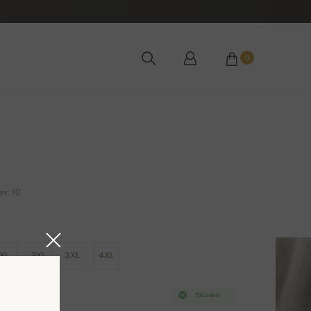
0
v: 10
XL
2XL
3XL
4XL
Skladem