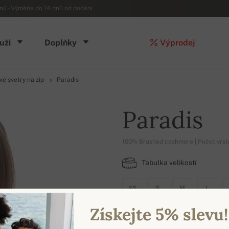
ů - Výměna do 14 dnů od dodání
uži
Doplňky
Výprodej
é svetry na zip
Paradis
Paradis
100% Brushed cashmere | Počet vrste
Tabulka velikostí
XS
S
M
L
Získejte 5% slevu!
DOSTUPNÉ BARVY