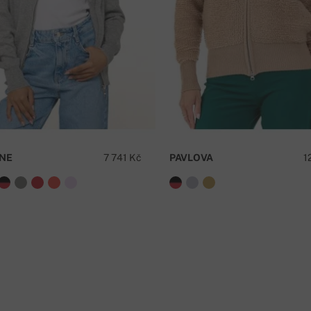
í platby na náš účet -
cena dopravy je 59 Kč
M
NE
7 741 Kč
PAVLOVA
1
e nad 5000 Kč je doprava zdarma!