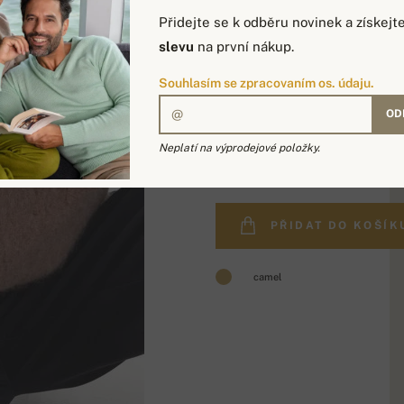
Přidejte se k odběru novinek a získejt
slevu
na první nákup.
Souhlasím se zpracovaním os. údaju.
OD
16 012 Kč
Neplatí na výprodejové položky.
PŘIDAT DO KOŠÍK
camel