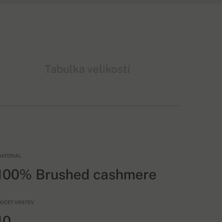
Tabulka velikostí
ATERIÁL
100% Brushed cashmere
OČET VRSTEV
10