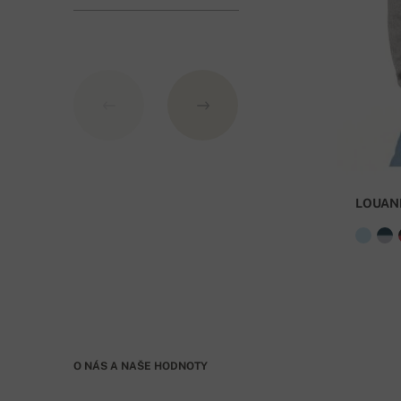
obvykle doručeno do 3-5 pracovních dnů od přijet
Číslo účtu:
IBAN: SK7109000000000233073526
BIC: GIBASKBX
LOUAN
Banka: Slovenská sporiteľňa a.s., Nitra
Jako VS uveďte číslo objednávky
. Při objednávc
O NÁS A NAŠE HODNOTY