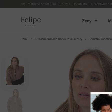
Poštovné od 5000 Kč ZDARMA - Dodání do 3-4 pracovních dn
Felipe
Ženy
M
ČESKO
Domů
Luxusní dámské kašmírové svetry
Dámské kašmírov