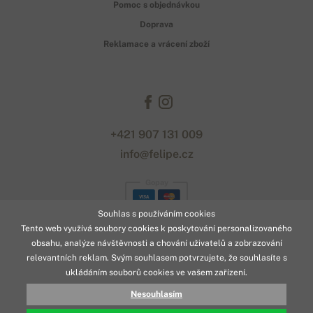
Pomoc s objednávkou
Doprava
Reklamace a vrácení zboží
+421 907 131 009
info@felipe.cz
Gopay
Souhlas s používáním cookies
Tento web využívá soubory cookies k poskytování personalizovaného
obsahu, analýze návštěvnosti a chování uživatelů a zobrazování
relevantních reklam. Svým souhlasem potvrzujete, že souhlasíte s
ukládáním souborů cookies ve vašem zařízení.
© 2026 www.felipe.cz
Nesouhlasím