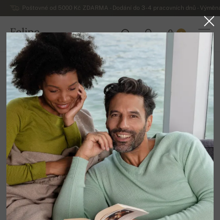
Poštovné od 5000 Kč ZDARMA - Dodání do 3-4 pracovních dnů - Výměna
Felipe
0
ČESKO
Domů
Výprodej