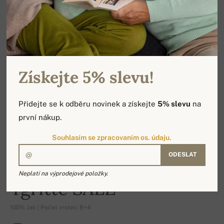
Získejte 5% slevu!
Přidejte se k odběru novinek a získejte
5% slevu
na
první nákup.
Souhlasím se zpracovaním os. údaju.
ODESLAT
-16%
Neplatí na výprodejové položky.
Ygritte SALE
100% Jak | Počet vrstev: 8+4