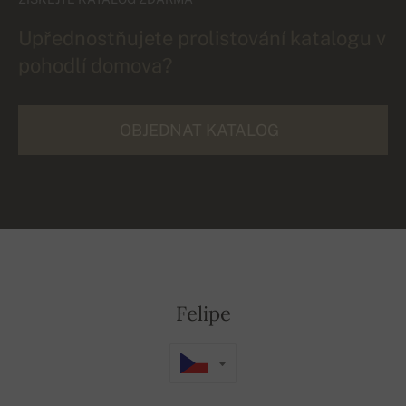
Upřednostňujete prolistování katalogu v
pohodlí domova?
OBJEDNAT KATALOG
Felipe