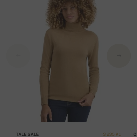
TALE SALE
3 235 Kč
C