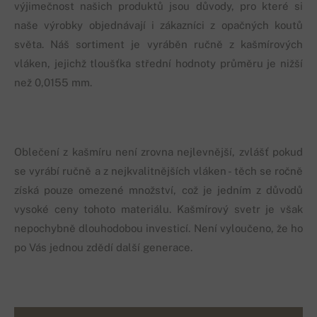
výjimečnost našich produktů jsou důvody, pro které si
naše výrobky objednávají i zákazníci z opačných koutů
světa. Náš sortiment je vyráběn ručně z kašmírových
vláken, jejichž tloušťka střední hodnoty průměru je nižší
než 0,0155 mm.
Oblečení z kašmíru není zrovna nejlevnější, zvlášť pokud
se vyrábí ručně a z nejkvalitnějších vláken - těch se ročně
získá pouze omezené množství, což je jedním z důvodů
vysoké ceny tohoto materiálu. Kašmírový svetr je však
nepochybně dlouhodobou investicí. Není vyloučeno, že ho
po Vás jednou zdědí další generace.