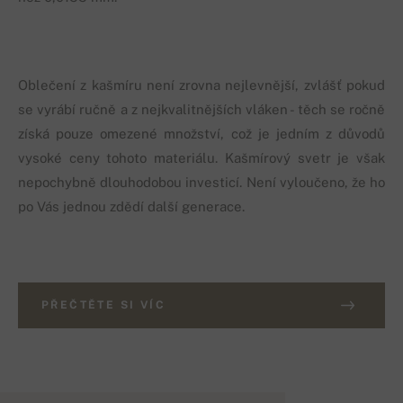
Oblečení z kašmíru není zrovna nejlevnější, zvlášť pokud
se vyrábí ručně a z nejkvalitnějších vláken - těch se ročně
získá pouze omezené množství, což je jedním z důvodů
vysoké ceny tohoto materiálu. Kašmírový svetr je však
nepochybně dlouhodobou investicí. Není vyloučeno, že ho
po Vás jednou zdědí další generace.
PŘEČTĚTE SI VÍC