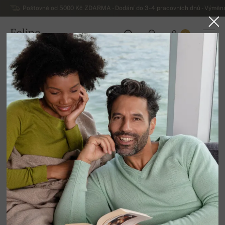
Poštovné od 5000 Kč ZDARMA - Dodání do 3-4 pracovních dnů - Výměna
Felipe
0
ČESKO
Domů
Výprodej
Dámské svetry