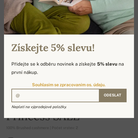
Získejte 5% slevu!
Přidejte se k odběru novinek a získejte
5% slevu
na
první nákup.
Souhlasím se zpracovaním os. údaju.
ODESLAT
-19%
Neplatí na výprodejové položky.
Princess SALE
100% Brushed cashmere | Počet vrstev: 2