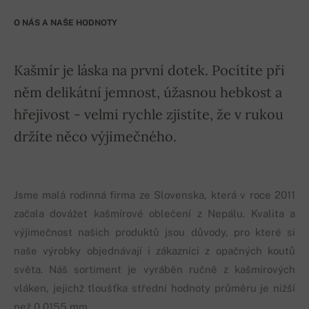
O NÁS A NAŠE HODNOTY
Kašmír je láska na první dotek. Pocítíte při
něm delikátní jemnost, úžasnou hebkost a
hřejivost - velmi rychle zjistíte, že v rukou
držíte něco výjimečného.
Jsme malá rodinná firma ze Slovenska, která v roce 2011
začala dovážet kašmírové oblečení z Nepálu. Kvalita a
výjimečnost našich produktů jsou důvody, pro které si
naše výrobky objednávají i zákazníci z opačných koutů
světa. Náš sortiment je vyráběn ručně z kašmírových
vláken, jejichž tloušťka střední hodnoty průměru je nižší
než 0,0155 mm.