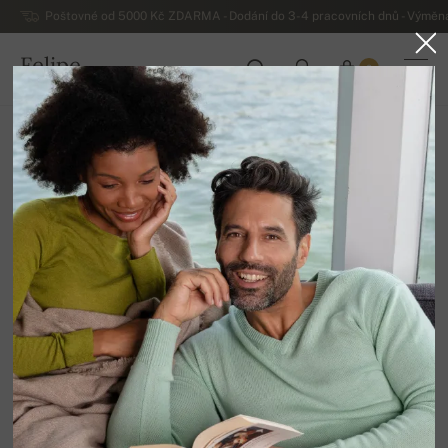
Poštovné od 5000 Kč ZDARMA - Dodání do 3-4 pracovních dnů - Výměna
Felipe
0
ČESKO
Domů
Výprodej
Dámské svetry