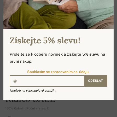
Získejte 5% slevu!
Přidejte se k odběru novinek a získejte
5% slevu
na
první nákup.
Souhlasím se zpracovaním os. údaju.
ODESLAT
-16%
Neplatí na výprodejové položky.
Rialto SALE
100% Kašmír | Počet vrstev: 2