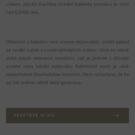
vláken, jejichž tloušťka střední hodnoty průměru je nižší
než 0,0155 mm.
Oblečení z kašmíru není zrovna nejlevnější, zvlášť pokud
se vyrábí ručně a z nejkvalitnějších vláken - těch se ročně
získá pouze omezené množství, což je jedním z důvodů
vysoké ceny tohoto materiálu. Kašmírový svetr je však
nepochybně dlouhodobou investicí. Není vyloučeno, že ho
po Vás jednou zdědí další generace.
PŘEČTĚTE SI VÍC