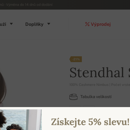
ů - Výměna do 14 dnů od dodání
uži
Doplňky
Výprodej
-21%
Stendhal
100% Cashmere Nimbus | Počet vrste
Tabulka velikostí
M
L
Získejte 5% slevu!
DOSTUPNÉ BARVY