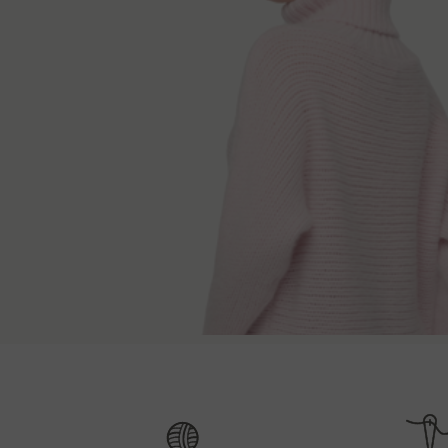
Způsoby doruč
Délka zad
Délka
S
65 cm
72
Po přijetí objednávky Vás kontaktujeme a sdělím