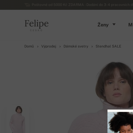
Poštovné od 5000 Kč ZDARMA - Dodání do 3-4 pracovních dn
Felipe
Ženy
M
ČESKO
Domů
Výprodej
Dámské svetry
Stendhal SALE