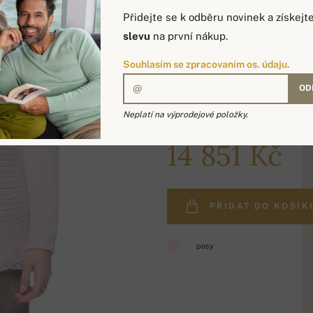
Přidejte se k odběru novinek a získejt
slevu
na první nákup.
Souhlasím se zpracovaním os. údaju.
OD
Neplatí na výprodejové položky.
18 805 Kč
14 851 Kč
PŘIDAT DO KOŠÍK
posy