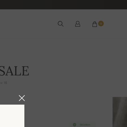
0
 SALE
v: 16
Skladem