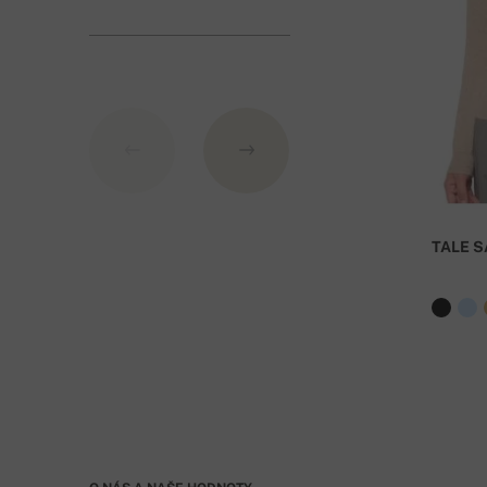
obvykle doručeno do 3-5 pracovních dnů od přijet
Číslo účtu:
IBAN: SK7109000000000233073526
BIC: GIBASKBX
TALE S
Banka: Slovenská sporiteľňa a.s., Nitra
Jako VS uveďte číslo objednávky
. Při objednávc