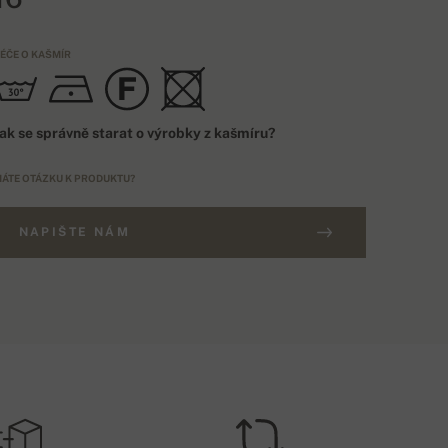
ÉČE O KAŠMÍR
ak se správně starat o výrobky z kašmíru?
ÁTE OTÁZKU K PRODUKTU?
NAPIŠTE NÁM
BJEDNÁVKA NAD 5000 KČ
NAČENÍ
DOPRAVA ZDARMA
EU
OŠTOVNÉ - DOBÍRKA