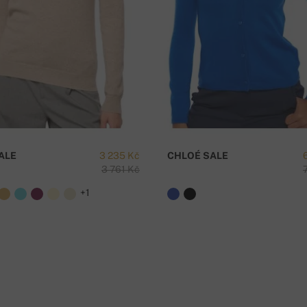
í platby na náš účet -
cena dopravy je 59 Kč
M
ALE
3 235 Kč
CHLOÉ SALE
3 761 Kč
e nad 5000 Kč je doprava zdarma!
+1