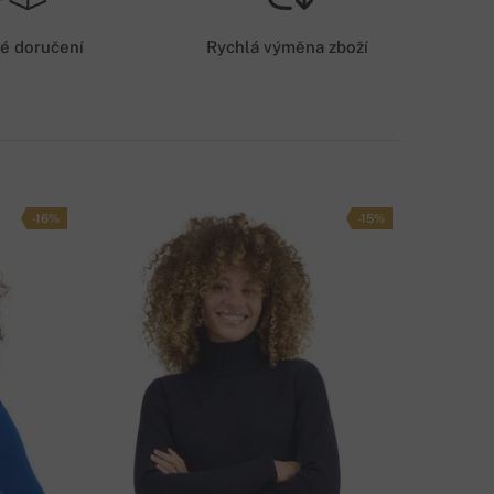
79 Kč
é doručení
Rychlá výměna zboží
OŠTOVNÉ - PLATBA KARTOU/NA ÚČET
59 Kč
PŮSOB DOPRAVY
-16%
-15%