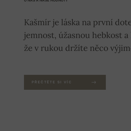
O NÁS A NAŠE HODNOTY
Kašmír je láska na první dote
jemnost, úžasnou hebkost a hř
že v rukou držíte něco výji
PŘEČTĚTE SI VÍC