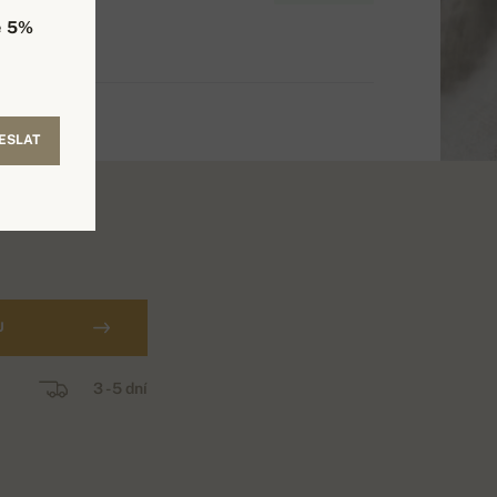
e
5%
ESLAT
U
3 - 5 dní