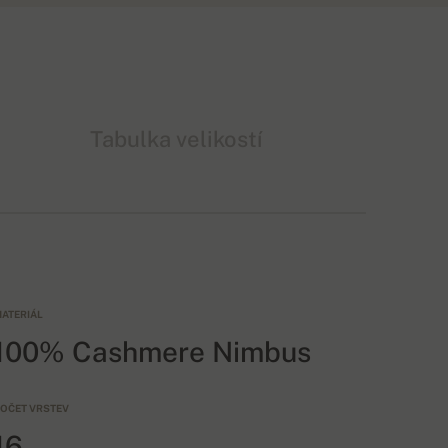
Tabulka velikostí
ATERIÁL
100% Cashmere Nimbus
OČET VRSTEV
16