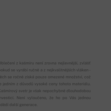
Oblečení z kašmíru není zrovna nejlevnější, zvlášť
okud se vyrábí ručně a z nejkvalitnějších vláken -
těch se ročně získá pouze omezené množství, což
je jedním z důvodů vysoké ceny tohoto materiálu.
Kašmírový svetr je však nepochybně dlouhodobou
investicí. Není vyloučeno, že ho po Vás jednou
zdědí další generace.