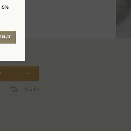
e
5%
ESLAT
U
3 - 5 dní