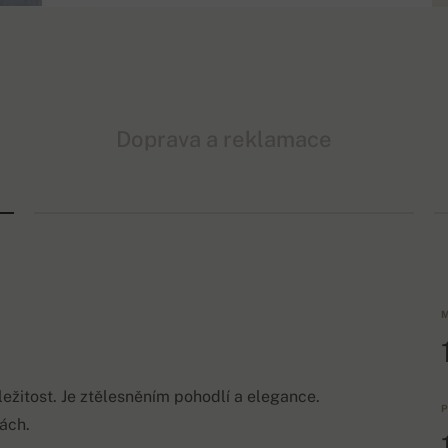
Doprava a reklamace
M
ležitost. Je ztělesněním pohodlí a elegance.
P
ách.