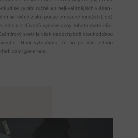
okud se vyrábí ručně a z nejkvalitnějších vláken -
těch se ročně získá pouze omezené množství, což
je jedním z důvodů vysoké ceny tohoto materiálu.
Kašmírový svetr je však nepochybně dlouhodobou
investicí. Není vyloučeno, že ho po Vás jednou
zdědí další generace.