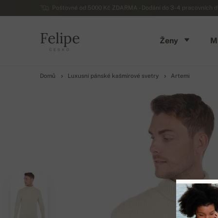
Poštovné od 5000 Kč ZDARMA - Dodání do 3-4 pracovních dn
Felipe
Ženy
M
ČESKO
Domů
Luxusní pánské kašmírové svetry
Artemi