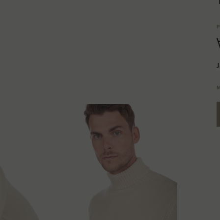
P
J
M