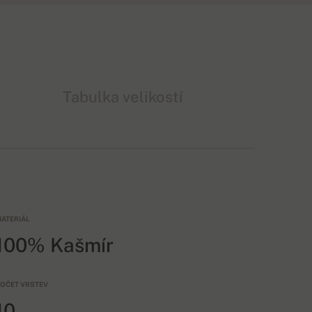
Tabulka velikostí
ATERIÁL
100% Kašmír
OČET VRSTEV
10