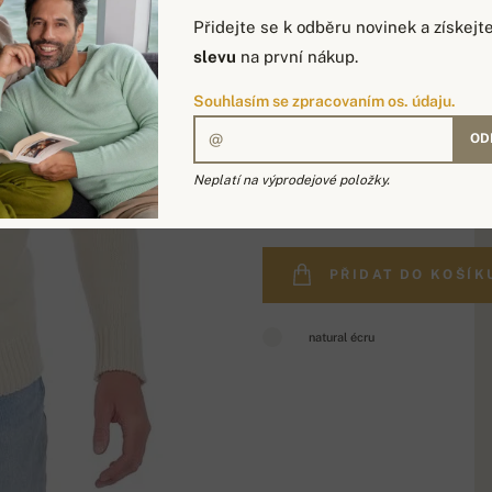
Přidejte se k odběru novinek a získejt
slevu
na první nákup.
Souhlasím se zpracovaním os. údaju.
OD
17 932 Kč
Neplatí na výprodejové položky.
PŘIDAT DO KOŠÍK
natural écru