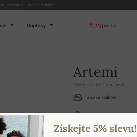
ů - Výměna do 14 dnů od dodání
uži
Doplňky
Výprodej
Artemi
100% Kašmír | Počet vrstev: 10
Tabulka velikostí
2XL
Získejte 5% slevu!
DOSTUPNÉ BARVY