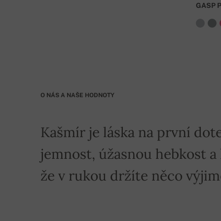
GASP 
Banka: Slovenská sporiteľňa a.s., Nitra
Jako VS uveďte číslo objednávky
. Při objednávc
O NÁS A NAŠE HODNOTY
Kašmír je láska na první dote
jemnost, úžasnou hebkost a hř
že v rukou držíte něco výji