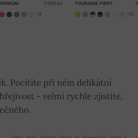
PREMIUM
11 623 Kč
TOURAINE-FIRST
+3
+12
e nad 5000 Kč je doprava zdarma!
k. Pocítíte při něm delikátní
ejivost - velmi rychle zjistíte,
mečného.
Jsme malá rodinná firma ze Slovenska, která v