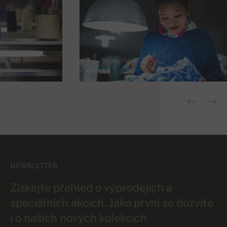
NEWSLETTER
Získejte přehled o výprodejích a
speciálních akcích. Jako první se dozvíte
i o našich nových kolekcích