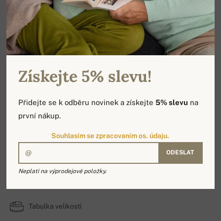
Získejte 5% slevu!
Přidejte se k odběru novinek a získejte
5% slevu
na
první nákup.
Souhlasím se zpracovaním os. údaju.
ODESLAT
Clyde
Neplatí na výprodejové položky.
100% Velbloud | Počet vrstev: 2
Tabulka velikostí