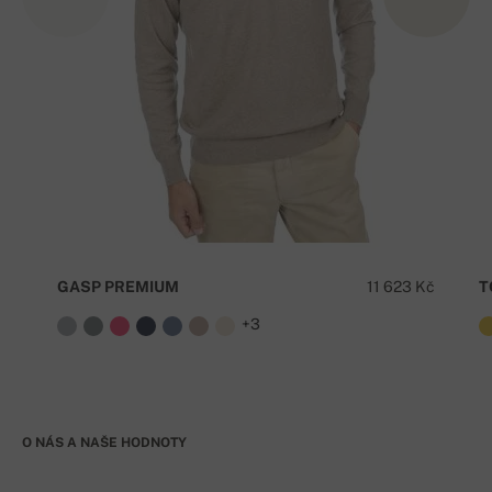
GASP PREMIUM
11 623 Kč
T
+3
O NÁS A NAŠE HODNOTY