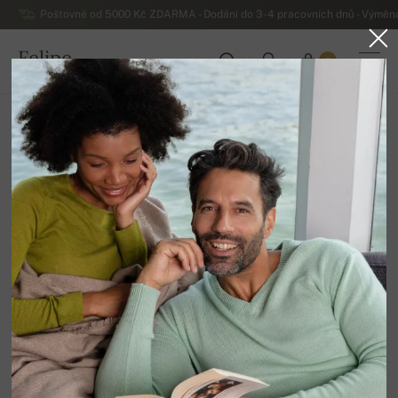
Poštovné od 5000 Kč ZDARMA - Dodání do 3-4 pracovních dnů - Výměna
Felipe
0
ČESKO
Domů
Luxusní pánské kašmírové svetry