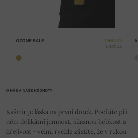
OZONE SALE
1 667 Kč
A
1 917 Kč
O NÁS A NAŠE HODNOTY
Kašmír je láska na první dotek. Pocítíte při
něm delikátní jemnost, úžasnou hebkost a
hřejivost - velmi rychle zjistíte, že v rukou