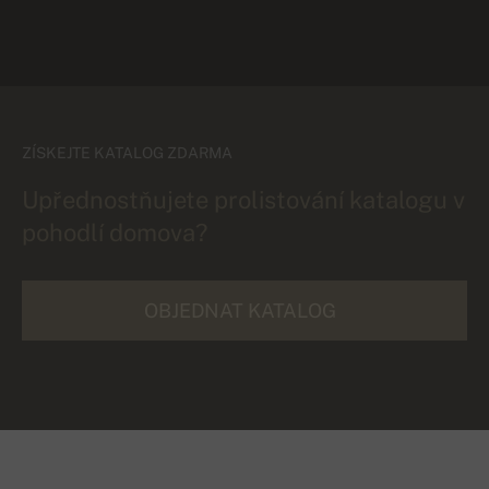
ZÍSKEJTE KATALOG ZDARMA
Upřednostňujete prolistování katalogu v
pohodlí domova?
OBJEDNAT KATALOG