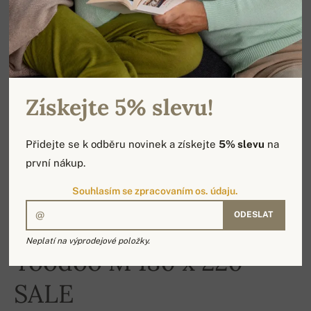
Získejte 5% slevu!
Přidejte se k odběru novinek a získejte
5% slevu
na
první nákup.
Souhlasím se zpracovaním os. údaju.
ODESLAT
-16%
Neplatí na výprodejové položky.
Toodoo M 180 x 220
SALE