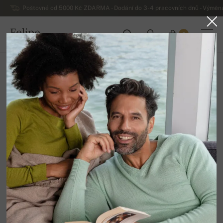
Poštovné od 5000 Kč ZDARMA - Dodání do 3-4 pracovních dnů - Výměna
Felipe
0
ČESKO
Domů
Výprodej
Ostatní