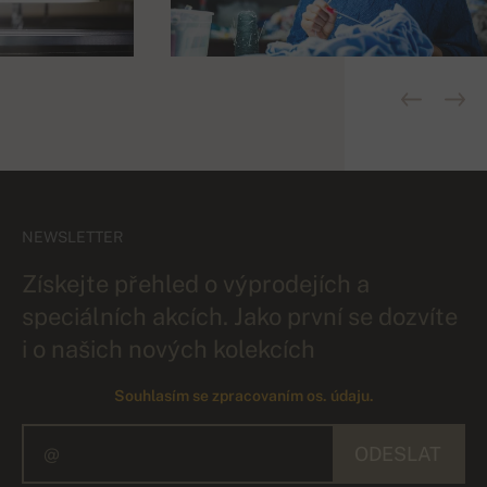
NEWSLETTER
Získejte přehled o výprodejích a
speciálních akcích. Jako první se dozvíte
i o našich nových kolekcích
Souhlasím se zpracovaním os. údaju.
ODESLAT