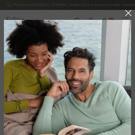
Poštovné od 5000 Kč ZDARMA - Dodání do 3-4 pracovních dnů - Výměna
Felipe
0
ČESKO
Domů
Luxusní pánské kašmírové svetry
Pánské kašmírové roláky