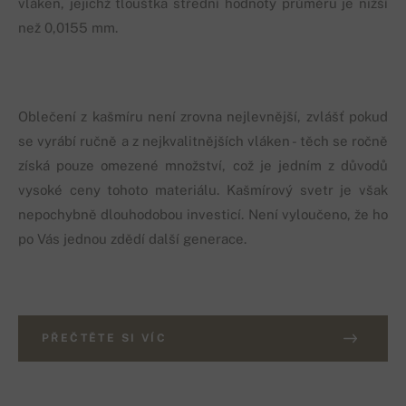
vláken, jejichž tloušťka střední hodnoty průměru je nižší
než 0,0155 mm.
Oblečení z kašmíru není zrovna nejlevnější, zvlášť pokud
se vyrábí ručně a z nejkvalitnějších vláken - těch se ročně
získá pouze omezené množství, což je jedním z důvodů
vysoké ceny tohoto materiálu. Kašmírový svetr je však
nepochybně dlouhodobou investicí. Není vyloučeno, že ho
po Vás jednou zdědí další generace.
PŘEČTĚTE SI VÍC