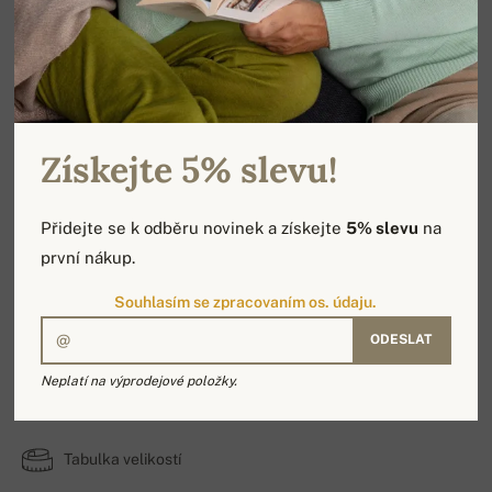
Získejte 5% slevu!
Přidejte se k odběru novinek a získejte
5% slevu
na
první nákup.
Souhlasím se zpracovaním os. údaju.
ODESLAT
Taurus
Neplatí na výprodejové položky.
100% Kašmír | Počet vrstev: 4
Tabulka velikostí