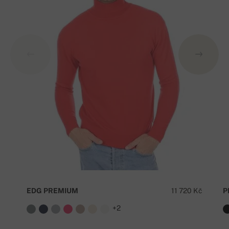
EDG PREMIUM
11 720 Kč
P
+2