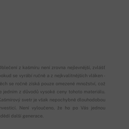
Oblečení z kašmíru není zrovna nejlevnější, zvlášť
okud se vyrábí ručně a z nejkvalitnějších vláken -
těch se ročně získá pouze omezené množství, což
je jedním z důvodů vysoké ceny tohoto materiálu.
Kašmírový svetr je však nepochybně dlouhodobou
investicí. Není vyloučeno, že ho po Vás jednou
zdědí další generace.