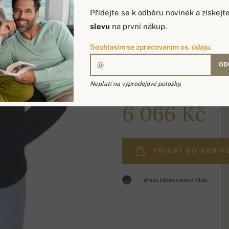
Přidejte se k odběru novinek a získejt
slevu
na první nákup.
Souhlasím se zpracovaním os. údaju.
OD
Neplatí na výprodejové položky.
7 520 Kč
6 066 Kč
PŘIDAT DO KOŠÍK
dress blues canard blue