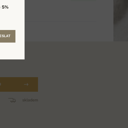
e
5%
ESLAT
U
skladem