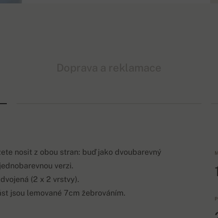
Doprava a reklamace
žete nosit z obou stran: buď jako dvoubarevný
M
 jednobarevnou verzi.
dvojená (2 x 2 vrstvy).
část jsou lemované 7cm žebrováním.
P