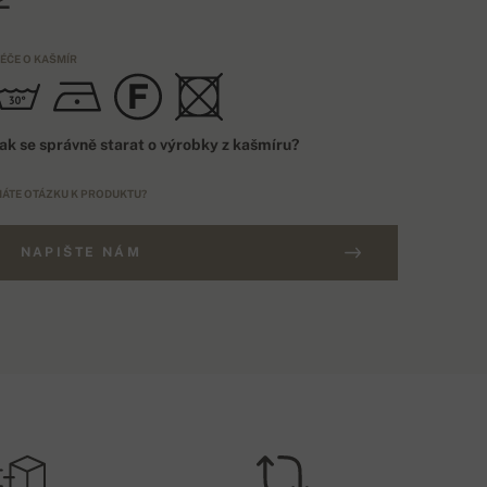
ÉČE O KAŠMÍR
ak se správně starat o výrobky z kašmíru?
ÁTE OTÁZKU K PRODUKTU?
NAPIŠTE NÁM
BJEDNÁVKA NAD 5000 KČ
NAČENÍ
DOPRAVA ZDARMA
EU
OŠTOVNÉ - DOBÍRKA