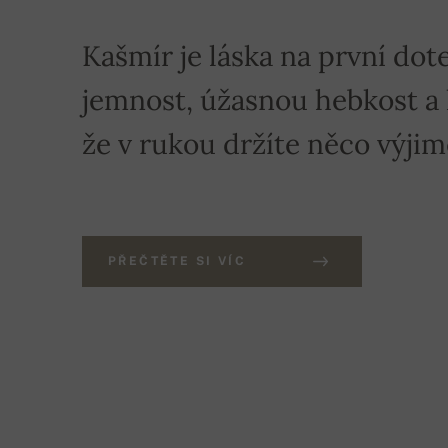
Kašmír je láska na první dote
jemnost, úžasnou hebkost a hř
že v rukou držíte něco výji
PŘEČTĚTE SI VÍC