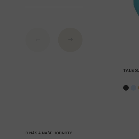
obvykle doručeno do 3-5 pracovních dnů od přijet
Číslo účtu:
IBAN: SK7109000000000233073526
BIC: GIBASKBX
TALE S
Banka: Slovenská sporiteľňa a.s., Nitra
Jako VS uveďte číslo objednávky
. Při objednávc
O NÁS A NAŠE HODNOTY