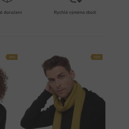
79 Kč
é doručení
Rychlá výměna zboží
OŠTOVNÉ - PLATBA KARTOU/NA ÚČET
59 Kč
PŮSOB DOPRAVY
-16%
-13%