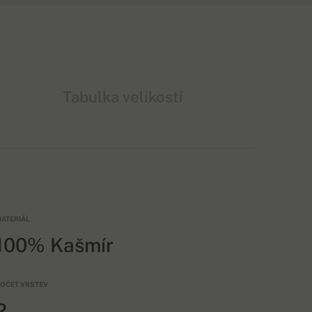
Tabulka velikostí
ATERIÁL
100% Kašmír
OČET VRSTEV
2