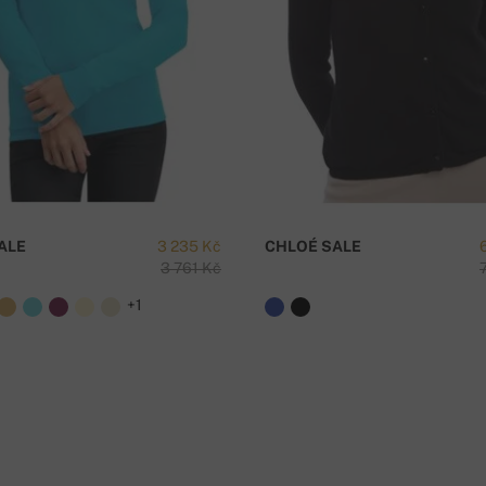
í platby na náš účet -
cena dopravy je 59 Kč
M
ALE
3 235 Kč
CHLOÉ SALE
3 761 Kč
e nad 5000 Kč je doprava zdarma!
+1