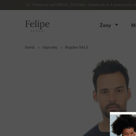
Poštovné od 5000 Kč ZDARMA - Dodání do 3-4 pracovních dn
Felipe
Ženy
M
ČESKO
Domů
Výprodej
Bogdan SALE