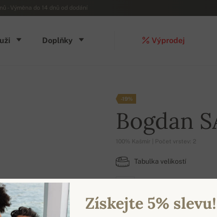
ů - Výměna do 14 dnů od dodání
uži
Doplňky
Výprodej
-19%
Bogdan S
100% Kašmír | Počet vrstev: 2
Tabulka velikostí
3XL
Získejte 5% slevu!
DOSTUPNÉ BARVY