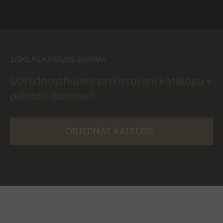
ZÍSKEJTE KATALOG ZDARMA
Upřednostňujete prolistování katalogu v
pohodlí domova?
OBJEDNAT KATALOG