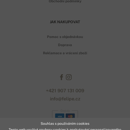
Obchodní podmínky
JAK NAKUPOVAT
Pomoc s objednávkou
Doprava
Reklamace a vrácení zboží
+421 907 131 009
info@felipe.cz
Gopay
Souhlas s používáním cookies
Tento web využívá soubory cookies k poskytování personalizovaného