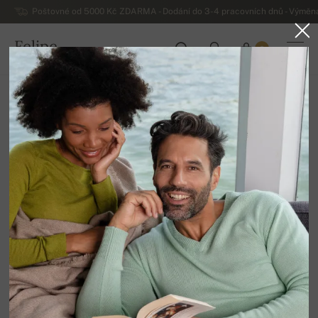
Poštovné od 5000 Kč ZDARMA - Dodání do 3-4 pracovních dnů - Výměna
Felipe
0
ČESKO
Domů
Výprodej