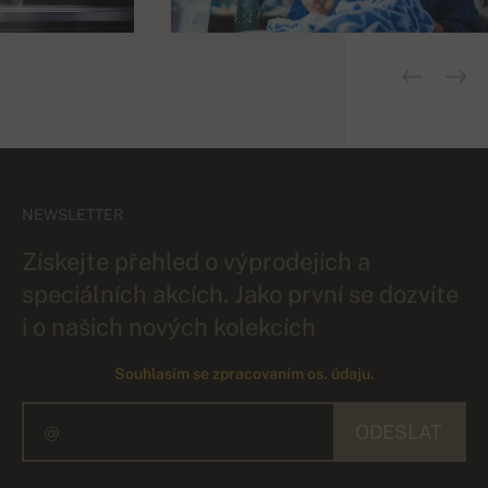
NEWSLETTER
Získejte přehled o výprodejích a
speciálních akcích. Jako první se dozvíte
i o našich nových kolekcích
Souhlasím se zpracovaním os. údaju.
ODESLAT