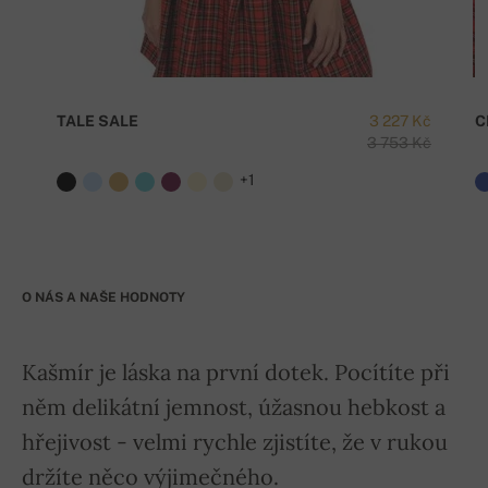
TALE SALE
3 227 Kč
C
3 753 Kč
+1
O NÁS A NAŠE HODNOTY
Kašmír je láska na první dotek. Pocítíte při
něm delikátní jemnost, úžasnou hebkost a
hřejivost - velmi rychle zjistíte, že v rukou
držíte něco výjimečného.