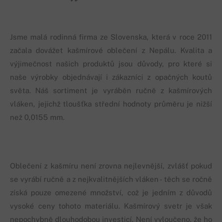
Jsme malá rodinná firma ze Slovenska, která v roce 2011
začala dovážet kašmírové oblečení z Nepálu. Kvalita a
výjimečnost našich produktů jsou důvody, pro které si
naše výrobky objednávají i zákazníci z opačných koutů
světa. Náš sortiment je vyráběn ručně z kašmírových
vláken, jejichž tloušťka střední hodnoty průměru je nižší
než 0,0155 mm.
Oblečení z kašmíru není zrovna nejlevnější, zvlášť pokud
se vyrábí ručně a z nejkvalitnějších vláken - těch se ročně
získá pouze omezené množství, což je jedním z důvodů
vysoké ceny tohoto materiálu. Kašmírový svetr je však
nepochybně dlouhodobou investicí. Není vyloučeno, že ho