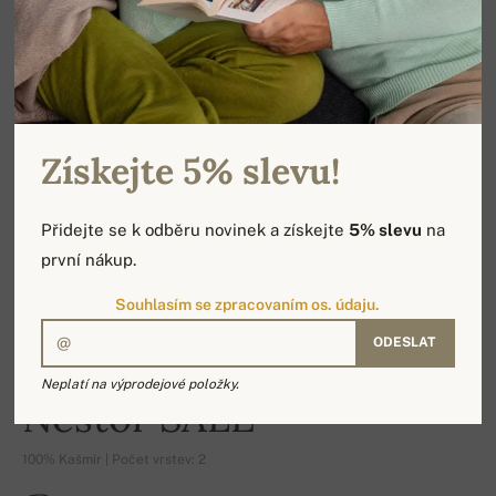
Získejte 5% slevu!
Přidejte se k odběru novinek a získejte
5% slevu
na
první nákup.
Souhlasím se zpracovaním os. údaju.
ODESLAT
-19%
Neplatí na výprodejové položky.
Nestor SALE
100% Kašmír | Počet vrstev: 2