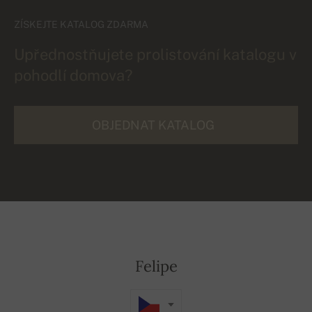
ZÍSKEJTE KATALOG ZDARMA
Upřednostňujete prolistování katalogu v
pohodlí domova?
OBJEDNAT KATALOG
Felipe