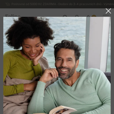
Poštovné od 5000 Kč ZDARMA - Dodání do 3-4 pracovních dnů - Výměna
Felipe
0
ČESKO
Domů
Výprodej