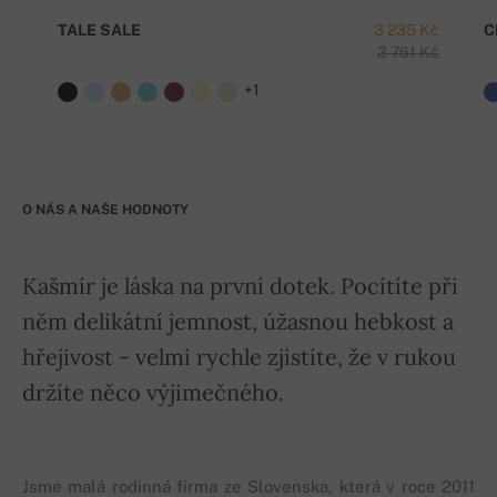
TALE SALE
3 235 Kč
C
3 761 Kč
+1
O NÁS A NAŠE HODNOTY
Kašmír je láska na první dotek. Pocítíte při
něm delikátní jemnost, úžasnou hebkost a
hřejivost - velmi rychle zjistíte, že v rukou
držíte něco výjimečného.
Jsme malá rodinná firma ze Slovenska, která v roce 2011