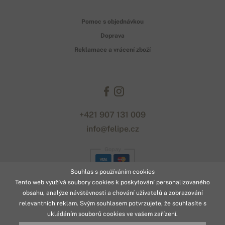
Pomoc s objednávkou
Doprava
Reklamace a vrácení zboží
+421 907 131 009
info@felipe.cz
Gopay
Souhlas s používáním cookies
Tento web využívá soubory cookies k poskytování personalizovaného
obsahu, analýze návštěvnosti a chování uživatelů a zobrazování
relevantních reklam. Svým souhlasem potvrzujete, že souhlasíte s
ukládáním souborů cookies ve vašem zařízení.
© 2026 www.felipe.cz