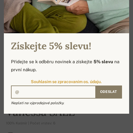
Získejte 5% slevu!
Přidejte se k odběru novinek a získejte
5% slevu
na
první nákup.
Souhlasím se zpracovaním os. údaju.
ODESLAT
-17%
Neplatí na výprodejové položky.
Vanessa SALE
100% Kašmír | Počet vrstev: 6