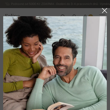
Poštovné od 5000 Kč ZDARMA - Dodání do 3-4 pracovních dnů - Výměna
Felipe
0
ČESKO
Domů
Luxusní dámské kašmírové svetry
Dámské kašmírové roláky
Wynona
100% Kašmír | Počet vrstev: 10
Tabulka velikostí
XS
S
L
XL
DOSTUPNÉ BARVY
Skladem