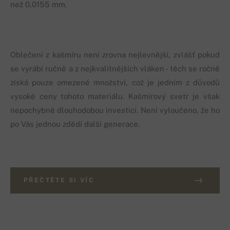
než 0,0155 mm.
Oblečení z kašmíru není zrovna nejlevnější, zvlášť pokud
se vyrábí ručně a z nejkvalitnějších vláken - těch se ročně
získá pouze omezené množství, což je jedním z důvodů
vysoké ceny tohoto materiálu. Kašmírový svetr je však
nepochybně dlouhodobou investicí. Není vyloučeno, že ho
po Vás jednou zdědí další generace.
PŘEČTĚTE SI VÍC