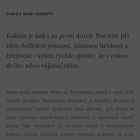
O NÁS A NAŠE HODNOTY
Kašmír je láska na první dotek. Pocítíte při
něm delikátní jemnost, úžasnou hebkost a
hřejivost - velmi rychle zjistíte, že v rukou
držíte něco výjimečného.
Jsme malá rodinná firma ze Slovenska, která v roce 2011
začala dovážet kašmírové oblečení z Nepálu. Kvalita a
výjimečnost našich produktů jsou důvody, pro které si
naše výrobky objednávají i zákazníci z opačných koutů
světa. Náš sortiment je vyráběn ručně z kašmírových
vláken, jejichž tloušťka střední hodnoty průměru je nižší