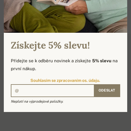
Získejte 5% slevu!
Detail produktu
Přidejte se k odběru novinek a získejte
5% slevu
na
první nákup.
Souhlasím se zpracovaním os. údaju.
100% kašmír, 10 vrstev. Stylový dámský rolák. Velmi
teplý, s atraktivním vzorem a žebrováním na dolním
ODESLAT
okraji a rukávech. Svetr do nejsilnějších mrazů.
Neplatí na výprodejové položky.
Nadčasový střih.