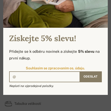
Získejte 5% slevu!
Přidejte se k odběru novinek a získejte
5% slevu
na
první nákup.
Souhlasím se zpracovaním os. údaju.
ODESLAT
Penny
Neplatí na výprodejové položky.
100% Kašmír | Počet vrstev: 6
Tabulka velikostí