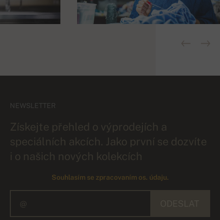
NEWSLETTER
Získejte přehled o výprodejích a
speciálních akcích. Jako první se dozvíte
i o našich nových kolekcích
Souhlasím se zpracovaním os. údaju.
ODESLAT