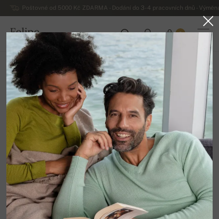
Poštovné od 5000 Kč ZDARMA - Dodání do 3-4 pracovních dnů - Výměna
Felipe
0
ČESKO
Domů
Luxusní dámské kašmírové svetry
se vzorem