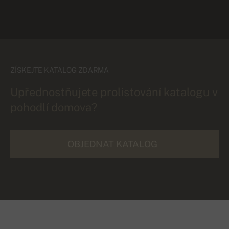
ZÍSKEJTE KATALOG ZDARMA
Upřednostňujete prolistování katalogu v
pohodlí domova?
OBJEDNAT KATALOG