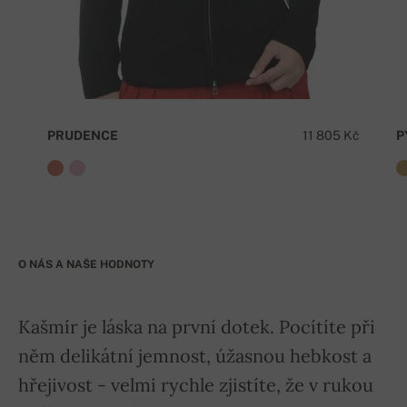
PRUDENCE
11 805 Kč
P
O NÁS A NAŠE HODNOTY
Kašmír je láska na první dotek. Pocítíte při
něm delikátní jemnost, úžasnou hebkost a
hřejivost - velmi rychle zjistíte, že v rukou