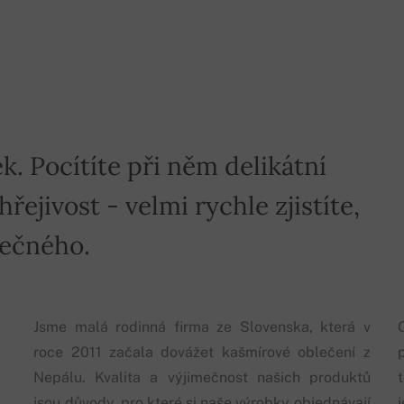
k. Pocítíte při něm delikátní
ejivost - velmi rychle zjistíte,
mečného.
Jsme malá rodinná firma ze Slovenska, která v
roce 2011 začala dovážet kašmírové oblečení z
p
Nepálu. Kvalita a výjimečnost našich produktů
jsou důvody, pro které si naše výrobky objednávají