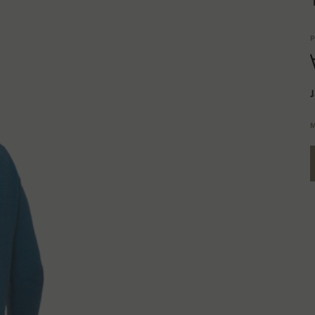
P
J
M