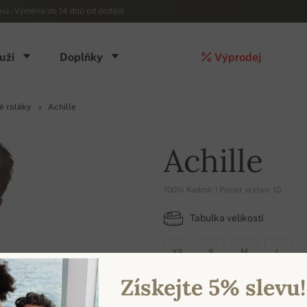
ů - Výměna do 14 dnů od dodání
uži
Doplňky
Výprodej
é roláky
Achille
Achille
100% Kašmír | Počet vrstev: 10
Tabulka velikostí
XS
S
M
L
Získejte 5% slevu!
DOSTUPNÉ BARVY