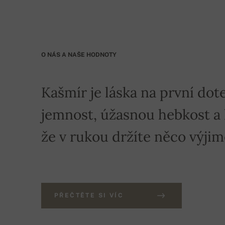
O NÁS A NAŠE HODNOTY
Kašmír je láska na první dote
jemnost, úžasnou hebkost a hř
že v rukou držíte něco výji
PŘEČTĚTE SI VÍC