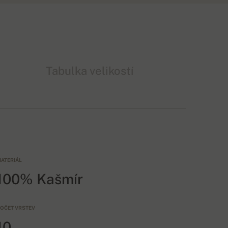
Tabulka velikostí
ATERIÁL
100% Kašmír
OČET VRSTEV
10