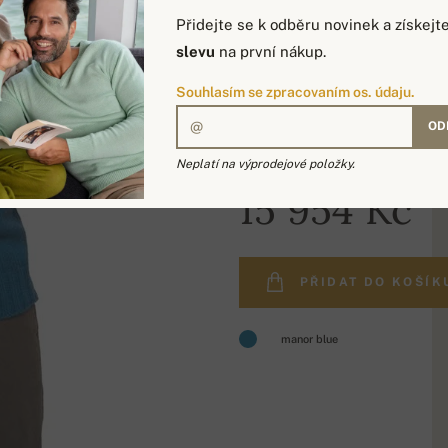
Přidejte se k odběru novinek a získejt
slevu
na první nákup.
Souhlasím se zpracovaním os. údaju.
OD
Neplatí na výprodejové položky.
15 954 Kč
PŘIDAT DO KOŠÍK
manor blue