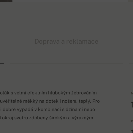
Doprava a reklamace
ý rolák s velmi efektním hlubokým žebrováním
M
věřitelně měkký na dotek i nošení, teplý. Pro
lmi dobře vypadá v kombinaci s džínami nebo
í okraj svetru zdobeny širokým a výrazným
P