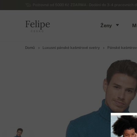
Poštovné od 5000 Kč ZDARMA - Dodání do 3-4 pracovních dn
Felipe
Ženy
M
ČESKO
Domů
Luxusní pánské kašmírové svetry
Pánské kašmírov