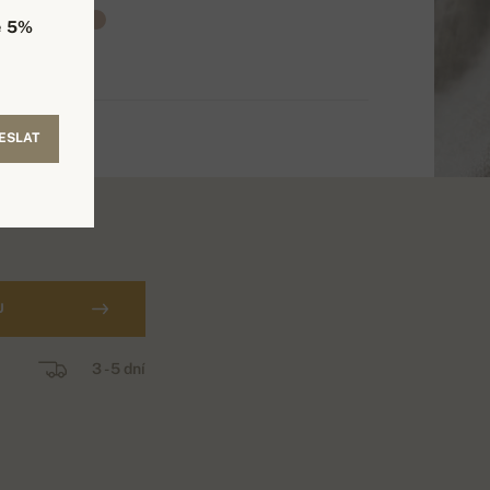
e
5%
ESLAT
U
3 - 5 dní