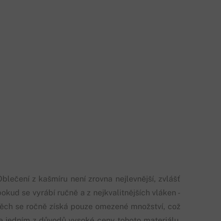
Oblečení z kašmíru není zrovna nejlevnější, zvlášť
okud se vyrábí ručně a z nejkvalitnějších vláken -
těch se ročně získá pouze omezené množství, což
je jedním z důvodů vysoké ceny tohoto materiálu.