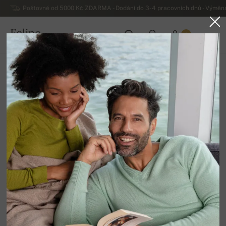
Poštovné od 5000 Kč ZDARMA - Dodání do 3-4 pracovních dnů - Výměna
Felipe
0
ČESKO
Domů
Luxusní dámské kašmírové svetry
Dámská exkluzivní kašmírová kolekce 2026