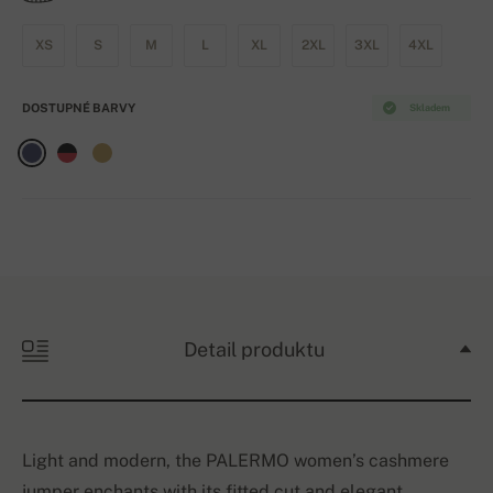
XS
S
M
L
XL
2XL
3XL
4XL
DOSTUPNÉ BARVY
Skladem
Detail produktu
Light and modern, the PALERMO women’s cashmere
jumper enchants with its fitted cut and elegant