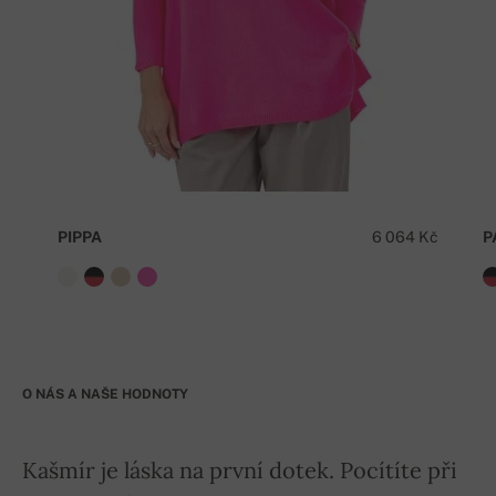
PIPPA
6 064 Kč
P
O NÁS A NAŠE HODNOTY
Kašmír je láska na první dotek. Pocítíte při