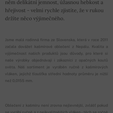
něm delikátní jemnost, úžasnou hebkost a
hřejivost - velmi rychle zjistíte, že v rukou
držíte něco výjimečného.
Jsme malá rodinná firma ze Slovenska, která v roce 2011
začala dovážet kašmírové oblečení z Nepálu. Kvalita a
výjimečnost našich produktů jsou důvody, pro které si
naše výrobky objednávají i zákazníci z opačných koutů
světa. Náš sortiment je vyráběn ručně z kašmírových
vláken, jejichž tloušťka střední hodnoty průměru je nižší
než 0,0155 mm.
Oblečení z kašmíru není zrovna nejlevnější, zvlášť pokud
se vyrábí ručně a z nejkvalitnějších vláken - těch se ročně