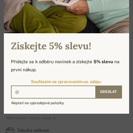
Získejte 5% slevu!
Přidejte se k odběru novinek a získejte
5% slevu
na
první nákup.
Souhlasím se zpracovaním os. údaju.
ODESLAT
Palermo
Neplatí na výprodejové položky.
100% Kašmír | Počet vrstev: 2
Tabulka velikostí